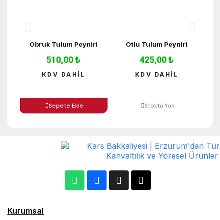
Obruk Tulum Peyniri
Otlu Tulum Peyniri
T
510,00 ₺
425,00 ₺
KDV DAHİL
KDV DAHİL
Sepete Ekle
Stokta Yok
Kurumsal