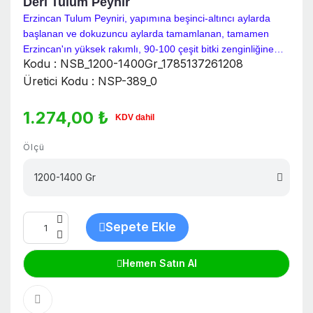
Deri Tulum Peynir
Erzincan Tulum Peyniri, yapımına beşinci-altıncı aylarda
başlanan ve dokuzuncu aylarda tamamlanan, tamamen
Erzincan'ın yüksek rakımlı, 90-100 çeşit bitki zenginliğine
Kodu : NSB_1200-1400Gr_1785137261208
sahip, temiz ve serin yaylalarındaki buz gibi soğuk sulardan
beslenen beyaz Karaman koyunlarının sütünden üretilir. Bir
Üretici Kodu : NSP-389_0
adet deri tulum ağırlığı 1200-1400 gram gelmektedir.
1.274,00 ₺
KDV dahil
Ölçü
Sepete Ekle
Hemen Satın Al