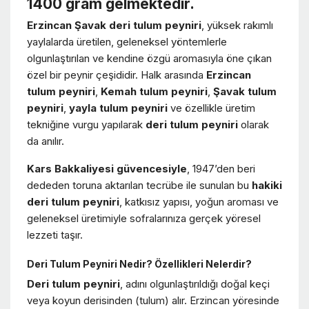
1400 gram gelmektedir.
Erzincan Şavak deri tulum peyniri
, yüksek rakımlı
yaylalarda üretilen, geleneksel yöntemlerle
olgunlaştırılan ve kendine özgü aromasıyla öne çıkan
özel bir peynir çeşididir. Halk arasında
Erzincan
tulum peyniri
,
Kemah tulum peyniri
,
Şavak tulum
peyniri
,
yayla tulum peyniri
ve özellikle üretim
tekniğine vurgu yapılarak
deri tulum peyniri
olarak
da anılır.
Kars Bakkaliyesi güvencesiyle
, 1947’den beri
dededen toruna aktarılan tecrübe ile sunulan bu
hakiki
deri tulum peyniri
, katkısız yapısı, yoğun aroması ve
geleneksel üretimiyle sofralarınıza gerçek yöresel
lezzeti taşır.
Deri Tulum Peyniri Nedir? Özellikleri Nelerdir?
Deri tulum peyniri
, adını olgunlaştırıldığı doğal keçi
veya koyun derisinden (tulum) alır. Erzincan yöresinde